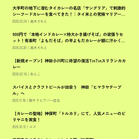
大手町の地下に潜むタイカレーの名店「サングリア」で刺激的
千代田区
シーフードカレーを食べてきた！｜タイ米との究極マリアージ
ュに悶絶
2026.02.24
｜
高木それと
900円で「本格インドカレー×特大かき揚げそば」の欲張りセ
千代田区
ット！有楽町「よもだそば」の半よもだカレーが額に汗かく辛
さだった件
2026.02.20
｜
高木それと
【新規オープン】神田小川町に待望の復活TinTinスリランカカ
千代田区
レー
2026.02.16
｜
あんこ
スパイスとクラフトビールが出会う 神田「ヒマラヤテーブ
千代田区
ル」へ
2025.11.18
｜
脱サラビアバー店主
【カレーの聖地】神保町「トルカリ」にて、人気メニューのビ
千代田区
リヤニを実食！
2025.10.12
｜
ユズ