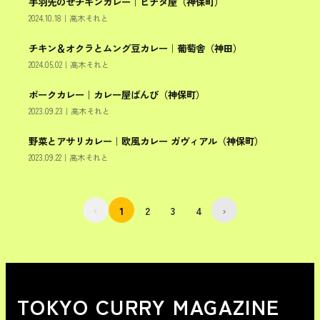
手羽先のせチキンカレー｜ヒナタ屋（神保町）
千代田区
2024.10.18
｜
高木それと
チキン＆オクラとムング豆カレー｜葡萄舎（神田）
千代田区
2024.05.02
｜
高木それと
ポークカレー｜カレー屋ばんび（神保町）
千代田区
2023.09.23
｜
高木それと
野菜とアサリカレー｜欧風カレー ガヴィアル（神保町）
千代田区
2023.09.22
｜
高木それと
‹
1
2
3
4
›
TOKYO CURRY MAGAZINE