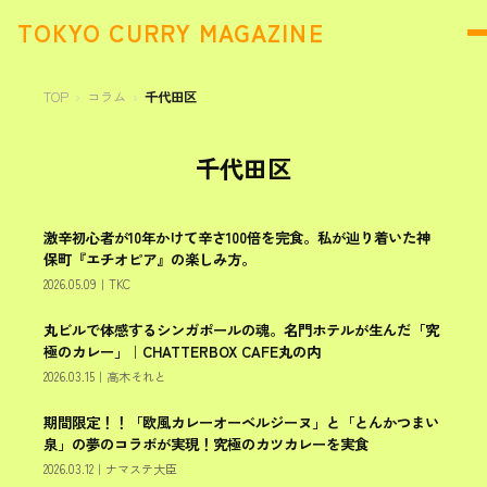
TOKYO CURRY MAGAZINE
TOP
コラム
千代田区
千代田区
激辛初心者が10年かけて辛さ100倍を完食。私が辿り着いた神
千代田区
保町『エチオピア』の楽しみ方。
2026.05.09
｜
TKC
丸ビルで体感するシンガポールの魂。名門ホテルが生んだ「究
千代田区
極のカレー」｜CHATTERBOX CAFE丸の内
2026.03.15
｜
高木それと
期間限定！！「欧風カレーオーベルジーヌ」と「とんかつまい
千代田区
泉」の夢のコラボが実現！究極のカツカレーを実食
2026.03.12
｜
ナマステ大臣