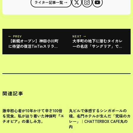
ライター記事一覧 →
← PREV
NEXT →
【新規オープン】神田小川町
大手町の地下に潜むタイカレ
に待望の復活TinTinスリラン
ーの名店「サングリア」で刺
カカレー
激的シーフードカレーを食べ
てきた！｜タイ米との究極マ
リアージュに悶絶
関連記事
千代田区
千代田区
激辛初心者が10年かけて辛さ100倍
丸ビルで体感するシンガポールの
を完食。私が辿り着いた神保町『エ
魂。名門ホテルが生んだ「究極のカ
チオピア』の楽しみ方。
レー」｜CHATTERBOX CAFE丸の
内