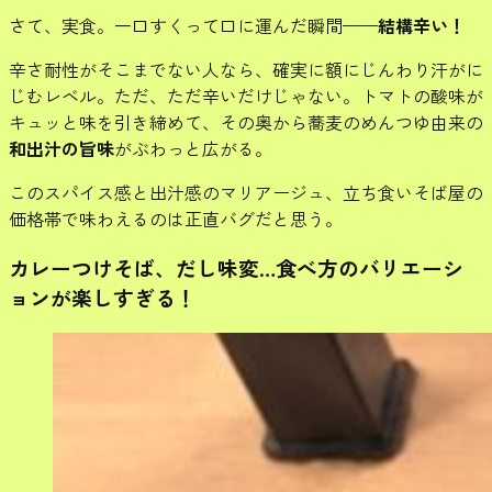
さて、実食。一口すくって口に運んだ瞬間——
結構辛い！
辛さ耐性がそこまでない人なら、確実に額にじんわり汗がに
じむレベル。ただ、ただ辛いだけじゃない。トマトの酸味が
キュッと味を引き締めて、その奥から蕎麦のめんつゆ由来の
和出汁の旨味
がぶわっと広がる。
このスパイス感と出汁感のマリアージュ、立ち食いそば屋の
価格帯で味わえるのは正直バグだと思う。
カレーつけそば、だし味変…食べ方のバリエーシ
ョンが楽しすぎる！