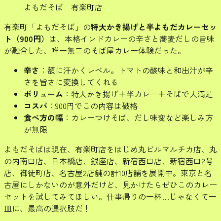
よもだそば 有楽町店
有楽町「よもだそば」の
特大かき揚げと半よもだカレーセッ
ト（900円）
は、本格インドカレーの辛さと蕎麦だしの旨味
が融合した、唯一無二のそば屋カレー体験だった。
辛さ
：額に汗かくレベル。トマトの酸味と和出汁が辛
さを旨さに変換してくれる
ボリューム
：特大かき揚げ＋半カレー＋そばで大満足
コスパ
：900円でこの内容は破格
食べ方の幅
：カレーつけそば、だし味変など楽しみ方
が無限
よもだそばは現在、有楽町店をはじめ丸ビルマルチカ店、丸
の内南口店、日本橋店、銀座店、新宿西口店、新宿西口2号
店、御徒町店、名古屋2店舗の計10店舗を展開中。東京と名
古屋にしかないのが意外だけど、見かけたらぜひこのカレー
セットを試してみてほしい。仕事帰りの一杯…じゃなくて一
皿に、最高の選択肢だ！