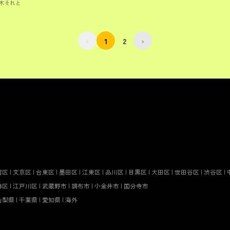
木それと
‹
1
2
›
宿区
|
文京区
|
台東区
|
墨田区
|
江東区
|
品川区
|
目黒区
|
大田区
|
世田谷区
|
渋谷区
|
飾区
|
江戸川区
|
武蔵野市
|
調布市
|
小金井市
|
国分寺市
山梨県
|
千葉県
|
愛知県
|
海外