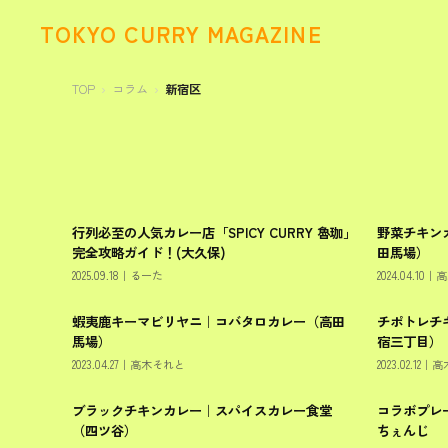
TOKYO CURRY MAGAZINE
TOP
コラム
新宿区
行列必至の人気カレー店「SPICY CURRY 魯珈」
野菜チキン
新宿区
新宿区
完全攻略ガイド！(大久保)
田馬場）
2025.09.18
｜
るーた
2024.04.10
｜
高
蝦夷鹿キーマビリヤニ｜コバタロカレー（高田
チポトレチキ
新宿区
新宿区
馬場）
宿三丁目）
2023.04.27
｜
高木それと
2023.02.12
｜
高
ブラックチキンカレー｜スパイスカレー食堂
コラボプレ
新宿区
新宿区
（四ツ谷）
ちぇんじ