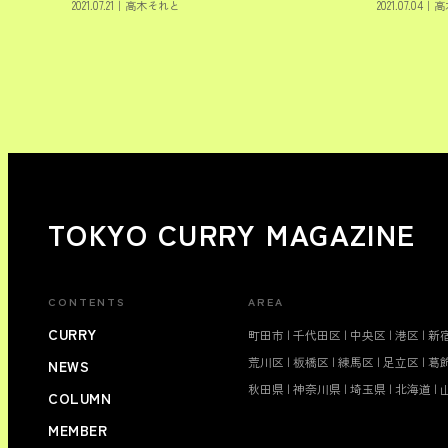
2021.07.21
｜
高木それと
2021.07.04
｜
高
TOKYO CURRY MAGAZINE
CONTENTS
AREA
CURRY
町田市
|
千代田区
|
中央区
|
港区
|
新
荒川区
|
板橋区
|
練馬区
|
足立区
|
葛
NEWS
秋田県
|
神奈川県
|
埼玉県
|
北海道
|
COLUMN
MEMBER