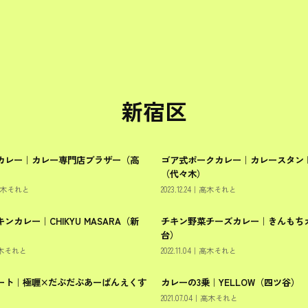
新宿区
カレー｜カレー専門店ブラザー（高
ゴア式ポークカレー｜カレースタン
新宿区
（代々木）
木それと
2023.12.24
｜
高木それと
ンカレー｜CHIKYU MASARA（新
チキン野菜チーズカレー｜きんもち
新宿区
台）
木それと
2022.11.04
｜
高木それと
ート｜極喱×だぶだぶあーばんえくす
カレーの3乗｜YELLOW（四ツ谷）
新宿区
2021.07.04
｜
高木それと