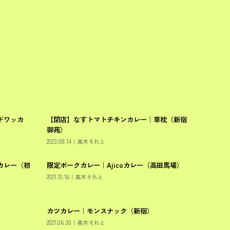
ドワッカ
【閉店】なすトマトチキンカレー｜草枕（新宿
新宿区
御苑）
2023.08.14
｜
高木それと
カレー（初
限定ポークカレー｜Ajicoカレー（高田馬場）
新宿区
2021.10.16
｜
高木それと
カツカレー｜モンスナック（新宿）
新宿区
2021.06.30
｜
高木それと