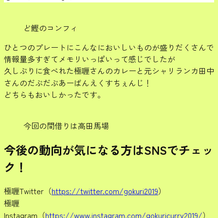
ど鰹のコンフィ
ひとつのプレートにこんなにおいしいものが盛りだくさんで
情報量多すぎてメモリいっぱいって感じでしたが
久しぶりに食べれた極喱さんのカレーと元シャリランカ田中
さんのだぶだぶあーばんえくすちぇんじ！
どちらもおいしかったです。
今回の間借りは高田馬場
今後の動向が気になる方はSNSでチェッ
ク！
極喱Twitter（
https://twitter.com/gokuri2019
）
極喱
Instagram（
https://www.instagram.com/gokuricurry2019/
）