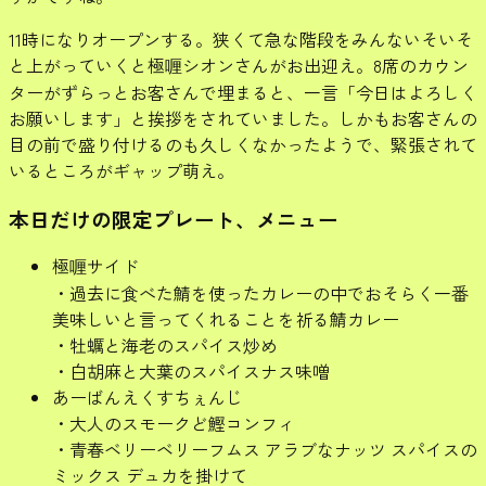
11時になりオープンする。狭くて急な階段をみんないそいそ
と上がっていくと極喱シオンさんがお出迎え。8席のカウン
ターがずらっとお客さんで埋まると、一言「今日はよろしく
お願いします」と挨拶をされていました。しかもお客さんの
目の前で盛り付けるのも久しくなかったようで、緊張されて
いるところがギャップ萌え。
本日だけの限定プレート、メニュー
極喱サイド
・過去に食べた鯖を使ったカレーの中でおそらく一番
美味しいと言ってくれることを祈る鯖カレー
・牡蠣と海老のスパイス炒め
・白胡麻と大葉のスパイスナス味噌
あーばんえくすちぇんじ
・大人のスモークど鰹コンフィ
・青春ベリーベリーフムス アラブなナッツ スパイスの
ミックス デュカを掛けて