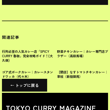
関連記事
新宿区
新宿区
行列必至の人気カレー店「SPICY
野菜チキンカレー｜カレー専門店ブ
CURRY 魯珈」完全攻略ガイド！(大
ラザー（高田馬場）
久保)
新宿区
新宿区
ゴア式ポークカレー｜カレースタン
【閉店】なすトマトチキンカレー｜
ドワッカ（代々木）
草枕（新宿御苑）
← トップに戻る
TOKYO CURRY MAGAZINE