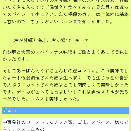
ココットに入っているのが牡蠣と海老のスパイス炒め。牡蠣
がたくさん入ってて（偶然？）食べてみると見た目とは違っ
てスパイシーで少し辛い。ただ極喱のカレーは全体的に基本
は甘いので、ちょうどいいバランスで楽しめました。
左が牡蠣と海老、右が鯛出汁キーマ
白胡麻と大葉のスパイスナス味噌もご飯とよくあって美味し
かったです。
そしてあーばんえくすちぇんじの鰹コンフィ。これ美味でし
たよー！低温調理された鰹は生っぽく、でも生じゃない食感
で大ぶりにカットされた鰹はとても肉肉しくて美味しかった
です。デュカがとっても香ばしい！これは調理スキルが光る
一品でした。フムスも美味しかった。
デュカ
中東発祥のローストしたナッツ類、ごま、スパイス、塩など
をミックスしたもの