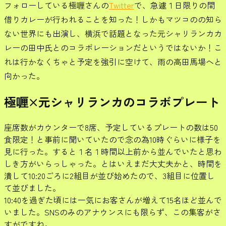
フォローしている極喱さんの
Twitter
で、急遽１日限りの間
借りカレーが行われることを知った！しかもマツコのの知ら
ない世界にも出演し、横浜で話題となった元シャリランカカ
レーの田中氏とのコラボレーションだというではないか！こ
れは行かなくちゃと予定を強引に空けて、雨の高田馬場へと
向かった。
極喱×元シャリランカのコラボプレート
座席数がカウンターで8席、予定しているプレートの数は50
食限定！と事前に聞いていたので念の為10時ぐらいに様子を
見に行った。すると１名１時間以上前から並んでいたと思わ
しき方がいらっしゃった。とはいえまだ大丈夫かと、時間を
潰して10:20ごろに2組目が並び始めたので、3組目に位置し
て並びました。
10:40を過ぎた頃には一気にお客さんが増えて15名ほど並んで
いました。SNSのみのアナウンスにも限らず、この集客がさ
すがですね。