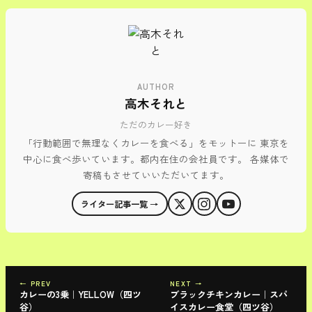
AUTHOR
高木それと
ただのカレー好き
「行動範囲で無理なくカレーを食べる」をモットーに 東京を
中心に食べ歩いています。都内在住の会社員です。 各媒体で
寄稿もさせていいただいてます。
ライター記事一覧 →
← PREV
NEXT →
カレーの3乗｜YELLOW（四ツ
ブラックチキンカレー｜スパ
谷）
イスカレー食堂（四ツ谷）