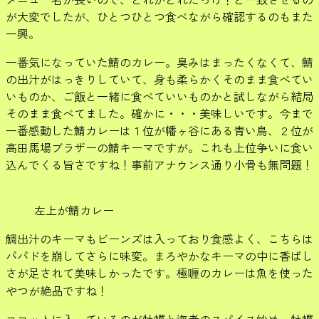
が大変でしたが、ひとつひとつ食べながら確認するのもまた
一興。
一番気になっていた鯖のカレー。臭みはまったくなくて、鯖
の出汁がはっきりしていて、身も柔らかくそのまま食べてい
いものか、ご飯と一緒に食べていいものかと試しながら結局
そのまま食べてました。確かに・・・美味しいです。今まで
一番感動した鯖カレーは１位が幡ヶ谷にある青い鳥、２位が
高田馬場ブラザーの鯖キーマですが。これも上位争いに食い
込んでくる旨さですね！事前アナウンス通り小骨も無問題！
左上が鯖カレー
鯛出汁のキーマもビーンズは入っており食感よく、こちらは
パパドを崩してさらに味変。まろやかなキーマの中に香ばし
さが足されて美味しかったです。極喱のカレーは魚を使った
やつが絶品ですね！