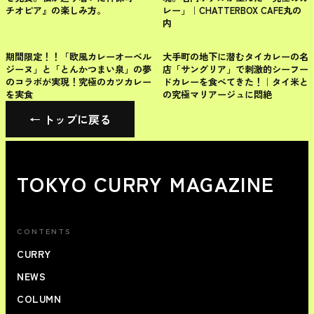
チオピア』の楽しみ方。
レー」｜CHATTERBOX CAFE丸の
内
千代田区
千代田区
期間限定！！「欧風カレーオーベル
大手町の地下に潜むタイカレーの名
ジーヌ」と「とんかつまい泉」の夢
店「サングリア」で刺激的シーフー
のコラボが実現！究極のカツカレー
ドカレーを食べてきた！｜タイ米と
を実食
の究極マリアージュに悶絶
← トップに戻る
TOKYO CURRY MAGAZINE
CONTENTS
CURRY
NEWS
COLUMN