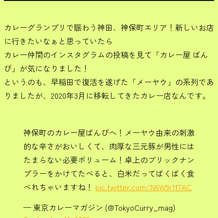
カレーグランプリで賑わう神田、神保町エリア！新しいお店
に行きたいなぁと思っていたら
カレー仲間のインスタグラムの投稿を見て「カレー屋 ばん
び」が気になりました！
というのも、早稲田で復活を遂げた「メーヤウ」の系列であ
りましたが、2020年3月に移転してきたカレー店なんです。
神保町のカレー屋ばんびへ！メーヤウ由来の刺激
的な辛さがおいしくて、肉厚な三元豚が男性には
たまらない必要ボリューム！卓上のブリックナン
プラーをかけてたべると、白米だってばくばく食
べれちゃいますね！
pic.twitter.com/N6W9r1f7AC
— 東京カレーマガジン (@TokyoCurry_mag)