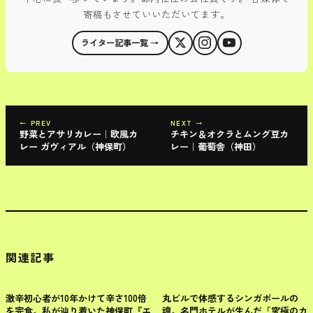
寄稿もさせていいただいてます。
ライター記事一覧 →
← PREV
NEXT →
野菜とアサリカレー｜欧風カ
チキン＆オクラとムング豆カ
レー ガヴィアル（神保町）
レー｜葡萄舎（神田）
関連記事
千代田区
千代田区
激辛初心者が10年かけて辛さ100倍
丸ビルで体感するシンガポールの
を完食。私が辿り着いた神保町『エ
魂。名門ホテルが生んだ「究極のカ