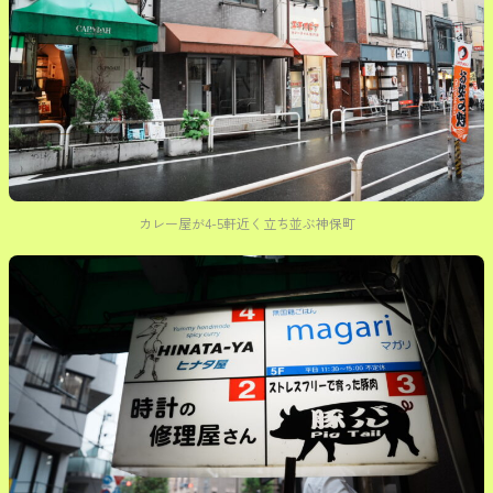
カレー屋が4-5軒近く立ち並ぶ神保町