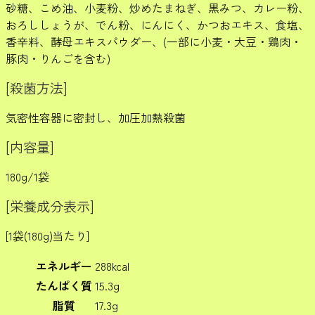
砂糖、こめ油、小麦粉、炒めたまねぎ、黒みつ、カレー粉、
おろししょうが、でん粉、にんにく、かつおエキス、食塩、
香辛料、酵母エキスパウダー、(一部に小麦・大豆・鶏肉・
豚肉・りんごを含む)
[殺菌方法]
気密性容器に密封し、加圧加熱殺菌
[内容量]
180g/1袋
[栄養成分表示]
[1袋(180g)当たり]
エネルギー
288kcal
たんぱく質
15.3g
脂質
17.3g