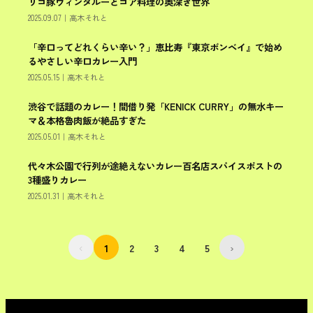
リコ豚ヴィンダルーとゴア料理の奥深き世界
2025.09.07
｜
高木それと
「辛口ってどれくらい辛い？」恵比寿『東京ボンベイ』で始め
渋谷区
るやさしい辛口カレー入門
2025.05.15
｜
高木それと
渋谷で話題のカレー！間借り発「KENICK CURRY」の無水キー
渋谷区
マ＆本格魯肉飯が絶品すぎた
2025.05.01
｜
高木それと
代々木公園で行列が途絶えないカレー百名店スパイスポストの
渋谷区
3種盛りカレー
2025.01.31
｜
高木それと
‹
1
2
3
4
5
›