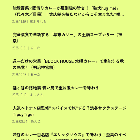
能登野菜×間借りカレーが反則級の旨さ！「狛犬hug me!」
東京のカレー
（代々木／目黒）｜実店舗を持たないからこそ生まれた”唯一
無二”のカレー体験とは？
2025.11.19
｜
高木それと
完全菜食で革新する「幕末カリー」の土鍋スープカリー（神
渋谷区
泉）
2025.10.31
｜
るーた
週一だけの営業「BLOCK HOUSE 水曜カレー」で堪能する秋
渋谷区
の味覚！（明治神宮前）
2025.10.18
｜
るーた
幡ヶ谷の路地裏 青い鳥で重ね煮カレーを味わう
渋谷区
2025.10.15
｜
よっさん
人気ベトナム店監修”スパイスで旅”する？渋谷サクラステージ
渋谷区
TipsyTiger
2025.09.24
｜
あんこ
渋谷のカレー百名店『エリックサウス』で味わう！至高のイベ
渋谷区