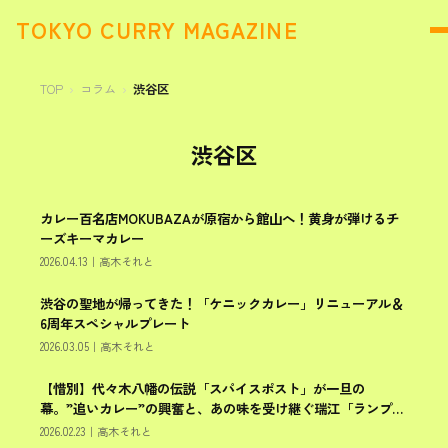
TOKYO CURRY MAGAZINE
TOP
コラム
渋谷区
渋谷区
カレー百名店MOKUBAZAが原宿から館山へ！黄身が弾けるチ
渋谷区
ーズキーマカレー
2026.04.13
｜
高木それと
渋谷の聖地が帰ってきた！「ケニックカレー」リニューアル＆
渋谷区
6周年スペシャルプレート
2026.03.05
｜
高木それと
【惜別】代々木八幡の伝説「スパイスポスト」が一旦の
渋谷区
幕。”追いカレー”の興奮と、あの味を受け継ぐ瑞江「ランプ」
という希望の光
2026.02.23
｜
高木それと