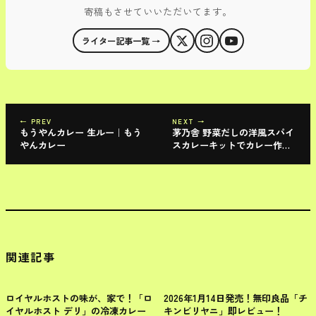
寄稿もさせていいただいてます。
ライター記事一覧 →
← PREV
NEXT →
もうやんカレー 生ルー｜もう
茅乃舎 野菜だしの洋風スパイ
やんカレー
スカレーキットでカレー作っ
てみた
関連記事
レトルト
レトルト
ロイヤルホストの味が、家で！「ロ
2026年1月14日発売！無印良品「チ
イヤルホスト デリ」の冷凍カレー
キンビリヤニ」即レビュー！