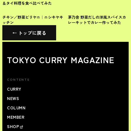
＆タイ料理を食べ比べてみた
レトルト
レトルト
チキン／野菜ビリヤニ｜ニシキヤキ
茅乃舎 野菜だしの洋風スパイスカ
ッチン
レーキットでカレー作ってみた
← トップに戻る
TOKYO CURRY MAGAZINE
CONTENTS
CURRY
NEWS
COLUMN
MEMBER
SHOP