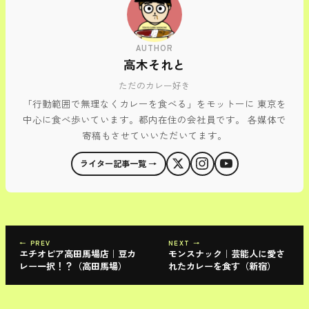
AUTHOR
高木それと
ただのカレー好き
「行動範囲で無理なくカレーを食べる」をモットーに 東京を
中心に食べ歩いています。都内在住の会社員です。 各媒体で
寄稿もさせていいただいてます。
ライター記事一覧 →
← PREV
NEXT →
エチオピア高田馬場店｜豆カ
モンスナック｜芸能人に愛さ
レー一択！？（高田馬場）
れたカレーを食す（新宿）