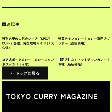
関連記事
新宿区
新宿区
行列必至の人気カレー店「SPICY
野菜チキンカレー｜カレー専門店ブ
CURRY 魯珈」完全攻略ガイド！(大
ラザー（高田馬場）
久保)
新宿区
新宿区
ゴア式ポークカレー｜カレースタン
【閉店】なすトマトチキンカレー｜
ドワッカ（代々木）
草枕（新宿御苑）
← トップに戻る
TOKYO CURRY MAGAZINE