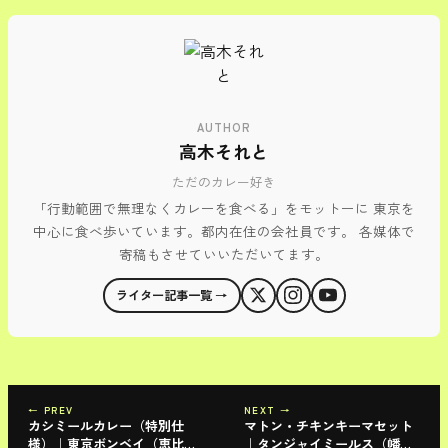
AUTHOR
高木それと
ただのカレー好き
「行動範囲で無理なくカレーを食べる」をモットーに 東京を
中心に食べ歩いています。都内在住の会社員です。 各媒体で
寄稿もさせていいただいてます。
ライター記事一覧 →
← PREV
NEXT →
カシミールカレー（特別仕
マトン・チキンキーマセット
様）｜東京ボンベイ（恵比
｜タンジャイミールス（幡ヶ