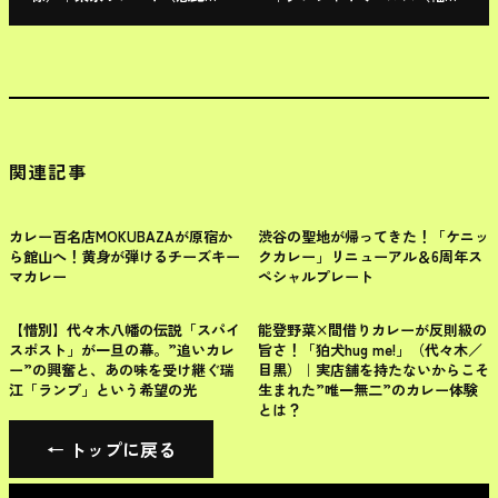
寿）
谷）
関連記事
渋谷区
渋谷区
カレー百名店MOKUBAZAが原宿か
渋谷の聖地が帰ってきた！「ケニッ
ら館山へ！黄身が弾けるチーズキー
クカレー」リニューアル＆6周年ス
マカレー
ペシャルプレート
渋谷区
東京のカレー
【惜別】代々木八幡の伝説「スパイ
能登野菜×間借りカレーが反則級の
スポスト」が一旦の幕。”追いカレ
旨さ！「狛犬hug me!」（代々木／
ー”の興奮と、あの味を受け継ぐ瑞
目黒）｜実店舗を持たないからこそ
江「ランプ」という希望の光
生まれた”唯一無二”のカレー体験
とは？
← トップに戻る