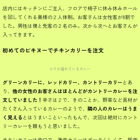
店内にはキッチンにご主人、フロアで椅子に休み休みホール
を回してくれる奥様の２人体制。お客さんは女性客が8割で
した。男性は僕と先客の２名のみ。次から次へとお客さんが
入ってきます。
初めてのピキヌーでチキンカリーを注文
コクが溢れているカレー
グリーンカリーに、レッドカリー、カントリーカリー
とあ
り、
他の女性のお客さんはほとんどがカントリーカレーを注
文していました！
辛さは２で、きのことか、野菜など具材が
たくさん入っているカレーのようで、
隣の人のカレーはうま
く見える
とはうまいこといったもんで、次回は絶対にカント
リーカレーを頼もうと思いました。
チキンカリーは辛口で、激辛カリーはポークらしくて、豚肉