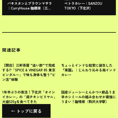
パキスタンとプラウンマサラ
ペトラカレー｜SANZOU
｜CurryHouse 咖喱座（三軒
TOKYO（下北沢）
茶屋）
関連記事
世田谷区
世田谷区
【閉店】三軒茶屋 “追い酢”で完成
ちょっとインドな経堂に誕生した
する!?「SPICE & VINEGAR 85 東京
『楽園』｜じんわり沁みる南インド
ビンダルー」で味も身体も整う“ビ
カレー
ン活”体験
世田谷区
世田谷区
1年半ぶりの復活！下北沢「オイシ
国産ジューシーとんかつ×絶品うま
イカレー」の「超チキンビリヤニ」
辛カシミールの組み合わせが最強に
大盛525gを食べてきた
うまい！咖哩座（駒沢大学駅）
← トップに戻る