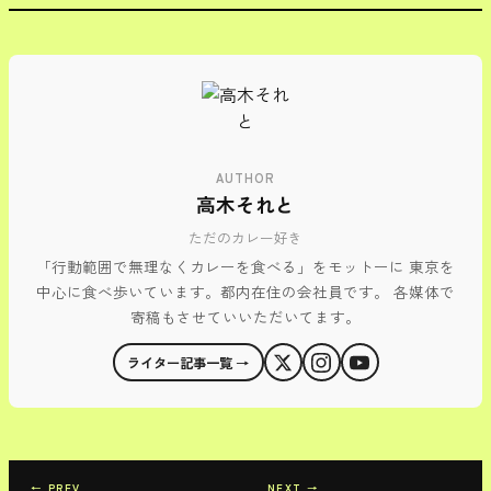
AUTHOR
高木それと
ただのカレー好き
「行動範囲で無理なくカレーを食べる」をモットーに 東京を
中心に食べ歩いています。都内在住の会社員です。 各媒体で
寄稿もさせていいただいてます。
ライター記事一覧 →
← PREV
NEXT →