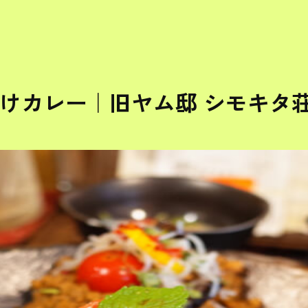
かけカレー｜旧ヤム邸 シモキタ