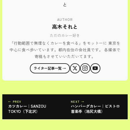
AUTHOR
高木それと
ただのカレー好き
「行動範囲で無理なくカレーを食べる」をモットーに 東京を
中心に食べ歩いています。都内在住の会社員です。 各媒体で
寄稿もさせていいただいてます。
ライター記事一覧 →
← PREV
NEXT →
カツカレー｜SANZOU
ハンバーグカレー｜ビストロ
TOKYO（下北沢）
喜楽亭（池尻大橋）