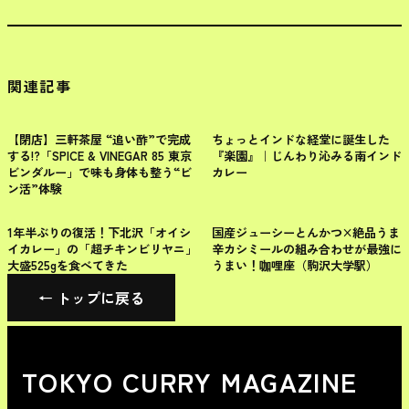
関連記事
世田谷区
世田谷区
【閉店】三軒茶屋 “追い酢”で完成
ちょっとインドな経堂に誕生した
する!?「SPICE & VINEGAR 85 東京
『楽園』｜じんわり沁みる南インド
ビンダルー」で味も身体も整う“ビ
カレー
ン活”体験
世田谷区
世田谷区
1年半ぶりの復活！下北沢「オイシ
国産ジューシーとんかつ×絶品うま
イカレー」の「超チキンビリヤニ」
辛カシミールの組み合わせが最強に
大盛525gを食べてきた
うまい！咖哩座（駒沢大学駅）
← トップに戻る
TOKYO CURRY MAGAZINE