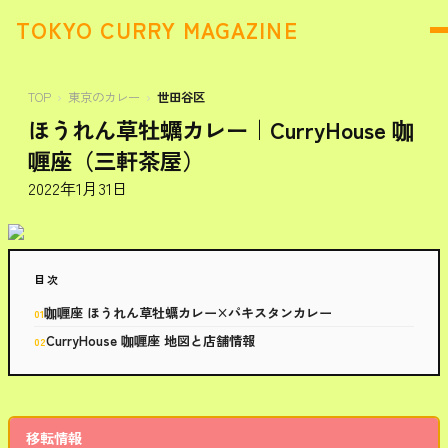
TOKYO CURRY MAGAZINE
TOP
東京のカレー
世田谷区
ほうれん草牡蠣カレー｜CurryHouse 咖
喱座（三軒茶屋）
2022年1月31日
目次
咖喱座 ほうれん草牡蠣カレー×パキスタンカレー
CurryHouse 咖喱座 地図と店舗情報
移転情報