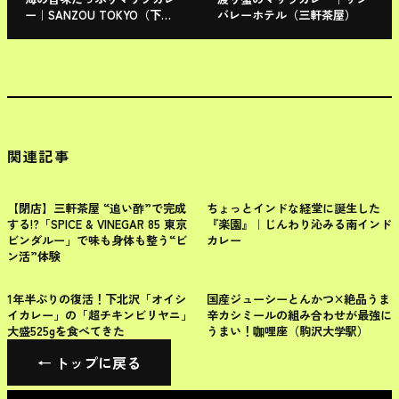
ー｜SANZOU TOKYO（下北
バレーホテル（三軒茶屋）
沢）
関連記事
世田谷区
世田谷区
【閉店】三軒茶屋 “追い酢”で完成
ちょっとインドな経堂に誕生した
する!?「SPICE & VINEGAR 85 東京
『楽園』｜じんわり沁みる南インド
ビンダルー」で味も身体も整う“ビ
カレー
ン活”体験
世田谷区
世田谷区
1年半ぶりの復活！下北沢「オイシ
国産ジューシーとんかつ×絶品うま
イカレー」の「超チキンビリヤニ」
辛カシミールの組み合わせが最強に
大盛525gを食べてきた
うまい！咖哩座（駒沢大学駅）
← トップに戻る