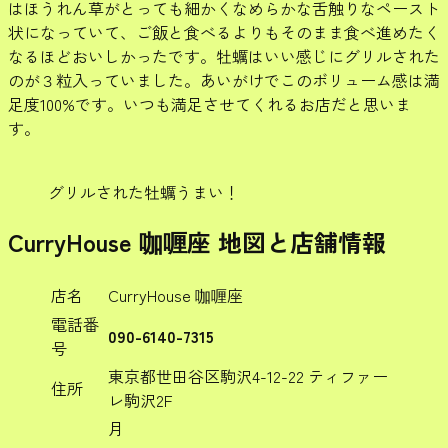
はほうれん草がとっても細かくなめらかな舌触りなペースト
状になっていて、ご飯と食べるよりもそのまま食べ進めたく
なるほどおいしかったです。牡蠣はいい感じにグリルされた
のが３粒入っていました。あいがけでこのボリューム感は満
足度100%です。いつも満足させてくれるお店だと思いま
す。
グリルされた牡蠣うまい！
CurryHouse 咖喱座 地図と店舗情報
店名
CurryHouse 咖喱座
電話番
090-6140-7315
号
東京都世田谷区駒沢4-12-22 ティファー
住所
レ駒沢2F
月