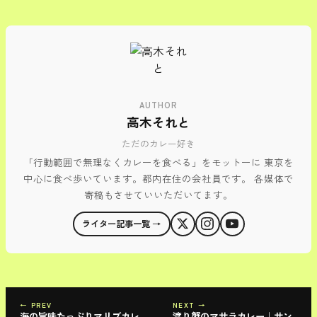
AUTHOR
高木それと
ただのカレー好き
「行動範囲で無理なくカレーを食べる」をモットーに 東京を
中心に食べ歩いています。都内在住の会社員です。 各媒体で
寄稿もさせていいただいてます。
ライター記事一覧 →
← PREV
NEXT →
海の旨味たっぷりマリブカレ
渡り蟹のマサラカレー｜サン