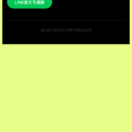
LINE友だち追加
©
2026
TOKYO CURRY MAGAZINE