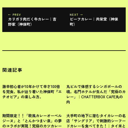
← PREV
NEXT →
カリガリ肉だく牛カレー｜吉
ビーフカレー｜共栄堂（神保
野家（神保町）
町）
関連記事
千代田区
千代田区
激辛初心者が10年かけて辛さ100倍
丸ビルで体感するシンガポールの
を完食。私が辿り着いた神保町『エ
魂。名門ホテルが生んだ「究極のカ
チオピア』の楽しみ方。
レー」｜CHATTERBOX CAFE丸の
内
千代田区
千代田区
期間限定！！「欧風カレーオーベル
大手町の地下に潜むタイカレーの名
ジーヌ」と「とんかつまい泉」の夢
店「サングリア」で刺激的シーフー
のコラボが実現！究極のカツカレー
ドカレーを食べてきた！｜タイ米と