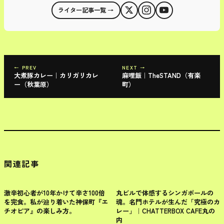
ライター記事一覧 →
← PREV
NEXT →
大煮豚カレー｜カリガリカレ
麻哩飯｜TheSTAND（有楽
ー（秋葉原）
町）
関連記事
千代田区
千代田区
激辛初心者が10年かけて辛さ100倍
丸ビルで体感するシンガポールの
を完食。私が辿り着いた神保町『エ
魂。名門ホテルが生んだ「究極のカ
チオピア』の楽しみ方。
レー」｜CHATTERBOX CAFE丸の
内