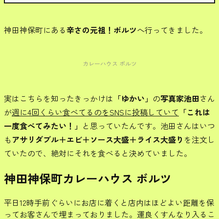
神田神保町にある
辛さの元祖！ボルツ
へ行ってきました。
カレーハウス ボルツ
実はこちらを知ったきっかけは
「ゆかい」
の
写真家池田
さん
が
週に4回くらい食べてるのをSNSに投稿していて
「これは
一度食べてみたい！」
と思っていたんです。池田さんはいつ
も
アサリダブル＋エビ＋ソース大盛＋ライス大盛り
を注文し
ていたので、絶対にそれを食べると決めていました。
神田神保町カレーハウス ボルツ
平日12時手前ぐらいにお店に着くと店内はほどよい距離を保
ってお客さんで埋まっておりました。運良くすんなり入るこ