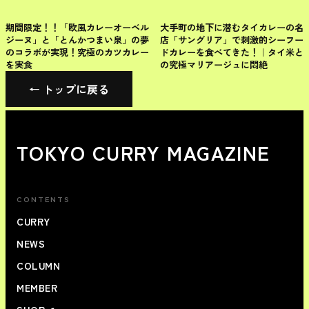
千代田区
千代田区
期間限定！！「欧風カレーオーベル
大手町の地下に潜むタイカレーの名
ジーヌ」と「とんかつまい泉」の夢
店「サングリア」で刺激的シーフー
のコラボが実現！究極のカツカレー
ドカレーを食べてきた！｜タイ米と
を実食
の究極マリアージュに悶絶
← トップに戻る
TOKYO CURRY MAGAZINE
CONTENTS
CURRY
NEWS
COLUMN
MEMBER