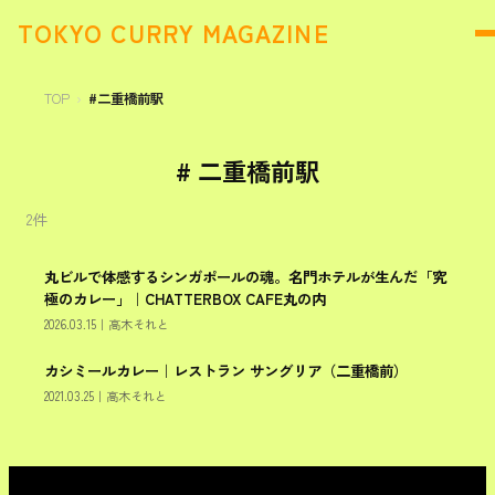
TOKYO CURRY MAGAZINE
TOP
#二重橋前駅
#
二重橋前駅
2
件
丸ビルで体感するシンガポールの魂。名門ホテルが生んだ「究
千代田区
極のカレー」｜CHATTERBOX CAFE丸の内
2026.03.15
｜
高木それと
カシミールカレー｜レストラン サングリア（二重橋前）
千代田区
2021.03.25
｜
高木それと