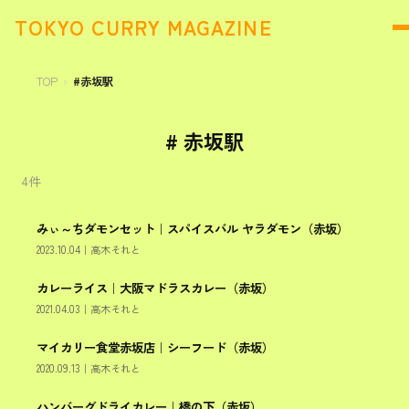
TOKYO CURRY MAGAZINE
TOP
#赤坂駅
#
赤坂駅
4
件
みぃ～ちダモンセット｜スパイスバル ヤラダモン（赤坂）
港区
2023.10.04
｜
高木それと
カレーライス｜大阪マドラスカレー（赤坂）
港区
2021.04.03
｜
高木それと
マイカリー食堂赤坂店｜シーフード（赤坂）
港区
2020.09.13
｜
高木それと
ハンバーグドライカレー｜橋の下（赤坂）