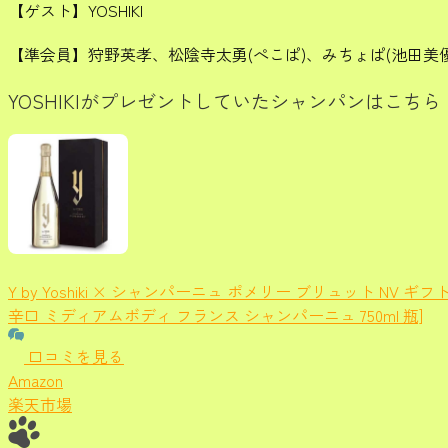
【ゲスト】YOSHIKI
【準会員】狩野英孝、松陰寺太勇(ぺこぱ)、みちょぱ(池田美優
YOSHIKIがプレゼントしていたシャンパンはこちら
Y by Yoshiki × シャンパーニュ ポメリー ブリュット NV ギフ
辛口 ミディアムボディ フランス シャンパーニュ 750ml 瓶]
口コミを見る
Amazon
楽天市場