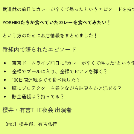
武道館の前日にカレーが辛くて帰ったというエピソードを持つY
YOSHIKIたちが食べていたカレーを食べてみたい！
という方のためにお店情報をまとめました！
番組内で語られたエピソード
東京ドームライブ前日に“カレーが辛くて帰った”という
全裸でプールに入り、全裸でピアノを弾く？
100日間連続ふぐを食べ続けた？
腕にプロテクターを巻きながら納豆をかき混ぜる？
貯金通帳は？持ってる？
櫻井・有吉THE夜会 出演者
【MC】櫻井翔、有吉弘行