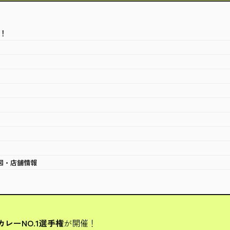
！
図・店舗情報
カレーNO.1選手権
が開催！