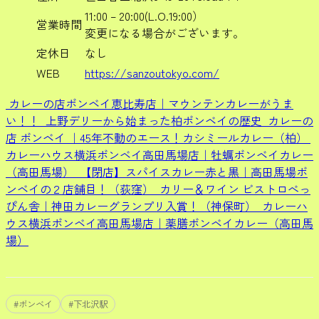
11:00 – 20:00(L.O.19:00）
営業時間
変更になる場合がございます。
定休日
なし
WEB
https://sanzoutokyo.com/
カレーの店ボンベイ恵比寿店｜マウンテンカレーがうま
い！！
上野デリーから始まった柏ボンベイの歴史
カレーの
店 ボンベイ ｜45年不動のエース！カシミールカレー（柏）
カレーハウス横浜ボンベイ高田馬場店｜牡蠣ボンベイカレー
（高田馬場）
【閉店】スパイスカレー赤と黒｜高田馬場ボ
ンベイの２店舗目！（荻窪）
カリー＆ワイン ビストロべっ
ぴん舎｜神田カレーグランプリ入賞！（神保町）
カレーハ
ウス横浜ボンベイ高田馬場店｜薬膳ボンベイカレー（高田馬
場）
#
ボンベイ
#
下北沢駅