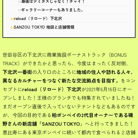
最後はデミタスじゃなく！チャイ！
ギャラリーコーナーもありました。
reload（リロード）下北沢
SANZOU TOKYO 地図と店舗情報
世田谷区の下北沢に商業施設ボーナストラック（BONUS
TRACK）ができたかと思ったら、今度はまったく反対側、
下北沢一番街
の入り口のところに
地域の住人や訪れる人々、
異なるカルチャーをつなぐ新たな交流拠点を目指す。
をコン
セプトに
reload（リロード）下北沢
が2021年6月16日にオー
プンしました！王様のブランチでも特集されていましたね！
まだオープン直後で入っていないテナントなどもあるのです
が、今回の目的である
柏ボンベイの2代目オーナーである磯
野さんの新店舗「SANZOU TOKYO
」へと行ってきました！
恵比寿にある東京ボンベイに続いて都内で食べられる２店舗