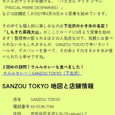
モデルのマリエが手掛ける、「パスカル マリエ デマレ
（PASCAL MARIE DESMARAIS）」
など10店舗近くが2021年6月16日から営業を始めています。
その中でも個人的に楽しみなのは
下北沢のかき氷の名店！
「しもきた茶苑大山」
がここリロードに9月より営業を始め
ます！整理券が配られるほどの人気店なので、気軽には食べ
られないかもしれませんが、SANZOU TOKYOで辛いカシミ
ールや、デスバレーを食べて、そのあとそのままかき氷が食
べられたら幸せですね。
２回めの訪問！ウルルカレーも食べました！
ウルルカレー｜SANZOU TOKYO（下北沢）
SANZOU TOKYO 地図と店舗情報
店名
SANZOU TOKYO
電話番号
03-5738-7744
住所
世田谷区北沢3-19-20 reload 1-7