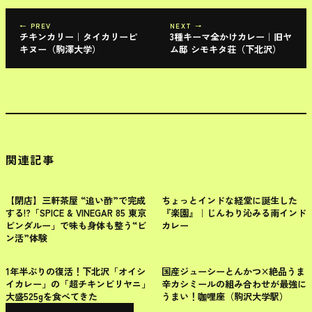
← PREV
NEXT →
チキンカリー｜タイカリーピ
3種キーマ全かけカレー｜旧ヤ
キヌー（駒澤大学）
ム邸 シモキタ荘（下北沢）
関連記事
世田谷区
世田谷区
【閉店】三軒茶屋 “追い酢”で完成
ちょっとインドな経堂に誕生した
する!?「SPICE & VINEGAR 85 東京
『楽園』｜じんわり沁みる南インド
ビンダルー」で味も身体も整う“ビ
カレー
ン活”体験
世田谷区
世田谷区
1年半ぶりの復活！下北沢「オイシ
国産ジューシーとんかつ×絶品うま
イカレー」の「超チキンビリヤニ」
辛カシミールの組み合わせが最強に
大盛525gを食べてきた
うまい！咖哩座（駒沢大学駅）