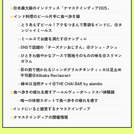
日本最大級のインドフェス「ナマステインディア2025」
インド料理のビール片手に食べ歩き録
とりあえずビール！アテをつまんで胃袋をインドに。＠タ
ンジャイミールス
ミールスでお腹を満たす＠ナンディニ
SNSで話題の「チーズナンおじさん」＠クシュ・クシュ
ひときわ賑やかなブースで現地そのものの味を＠スリマン
ガラム
目の前で焼かれるジャンボグリルチキンティッカは足止め
不可避＠Alibaba Restaurant
締めは当然チャイ＠THE CHAI BAR by alamiko
食べ歩きの疲れを癒すアーユルヴェーダヘッドスパ体験録
唯一の休憩スポットで食べ歩きの疲れを癒す
インドにいると錯覚するナマステインディア
ナマステインディアの開催情報