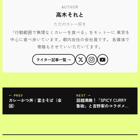
AUTHOR
高木それと
ただのカレー好き
「行動範囲で無理なくカレーを食べる」をモットーに 東京を
中心に食べ歩いています。都内在住の会社員です。 各媒体で
寄稿もさせていいただいてます。
ライター記事一覧 →
← PREV
NEXT →
カレーかつ丼｜富士そば（全
話題沸騰！「SPICY CURRY
国）
魯珈」と吉野家のコラボメニ
ュー「牛魯珈カレー」が登場