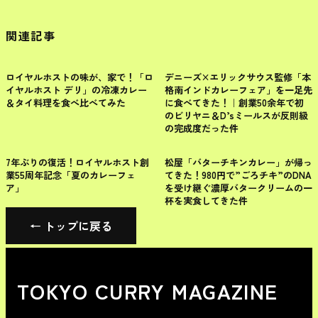
関連記事
レトルト
チェーン店
ロイヤルホストの味が、家で！「ロ
デニーズ×エリックサウス監修「本
イヤルホスト デリ」の冷凍カレー
格南インドカレーフェア」を一足先
＆タイ料理を食べ比べてみた
に食べてきた！｜創業50余年で初
のビリヤニ＆D’sミールスが反則級
の完成度だった件
チェーン店
チェーン店
7年ぶりの復活！ロイヤルホスト創
松屋「バターチキンカレー」が帰っ
業55周年記念「夏のカレーフェ
てきた！980円で”ごろチキ”のDNA
ア」
を受け継ぐ濃厚バタークリームの一
杯を実食してきた件
← トップに戻る
TOKYO CURRY MAGAZINE