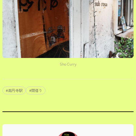
Sho Curry
#
高円寺駅
#
間借り