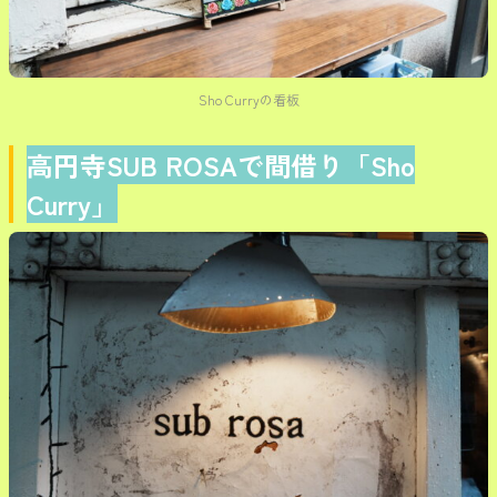
Sho Curryの看板
高円寺SUB ROSAで間借り「Sho
Curry」