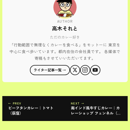
AUTHOR
高木それと
ただのカレー好き
「行動範囲で無理なくカレーを食べる」をモットーに 東京を
中心に食べ歩いています。都内在住の会社員です。 各媒体で
寄稿もさせていいただいてます。
ライター記事一覧 →
← PREV
NEXT →
ビーフタンカレー｜トマト
南インド風牛すじカレー｜カ
（荻窪）
レーショップ フェンネル（西
荻窪）