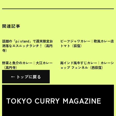
関連記事
杉並区
杉並区
話題の「p.i stand」で週末限定お
ビーフジャワカレー｜欧風カレー店
洒落なエスニックランチ！（高円
トマト（荻窪）
寺）
杉並区
杉並区
野菜と魚介のカレー｜大江カレー
南インド風牛すじカレー｜カレーシ
（高円寺）
ョップ フェンネル（西荻窪）
← トップに戻る
TOKYO CURRY MAGAZINE