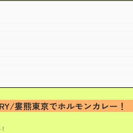
」
URRY/婁熊東京でホルモンカレー！
へ！