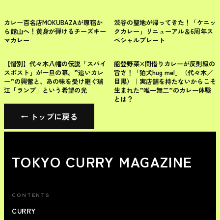
渋谷区
渋谷区
カレー百名店MOKUBAZAが原宿か
渋谷の聖地が帰ってきた！「ケニッ
ら館山へ！黄身が弾けるチーズキー
クカレー」リニューアル＆6周年ス
マカレー
ペシャルプレート
渋谷区
東京のカレー
【惜別】代々木八幡の伝説「スパイ
能登野菜×間借りカレーが反則級の
スポスト」が一旦の幕。”追いカレ
旨さ！「狛犬hug me!」（代々木／
ー”の興奮と、あの味を受け継ぐ瑞
目黒）｜実店舗を持たないからこそ
江「ランプ」という希望の光
生まれた”唯一無二”のカレー体験
とは？
← トップに戻る
TOKYO CURRY MAGAZINE
CONTENTS
CURRY