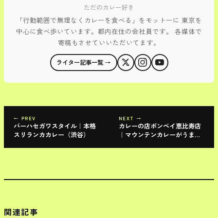
ただのカレー好き
「行動範囲で無理なくカレーを食べる」をモットーに 東京を
中心に食べ歩いています。都内在住の会社員です。 各媒体で
寄稿もさせていいただいてます。
ライター記事一覧 →
← PREV
NEXT →
バーハセガワスタイル｜本格
カレーの店ボンベイ恵比寿店
スリランカカレー（渋谷）
｜マウンテンカレーがうま
い！！
関連記事