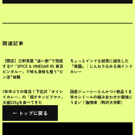
関連記事
世田谷区
世田谷区
【閉店】三軒茶屋 “追い酢”で完成
ちょっとインドな経堂に誕生した
する!?「SPICE & VINEGAR 85 東京
『楽園』｜じんわり沁みる南インド
ビンダルー」で味も身体も整う“ビ
カレー
ン活”体験
世田谷区
世田谷区
1年半ぶりの復活！下北沢「オイシ
国産ジューシーとんかつ×絶品うま
イカレー」の「超チキンビリヤニ」
辛カシミールの組み合わせが最強に
大盛525gを食べてきた
うまい！咖哩座（駒沢大学駅）
← トップに戻る