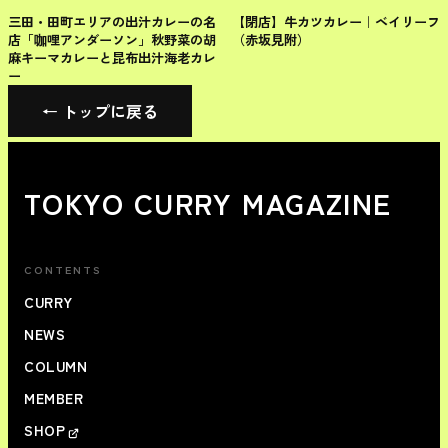
港区
港区
三田・田町エリアの出汁カレーの名
【閉店】牛カツカレー｜ベイリーフ
店「咖哩アンダーソン」秋野菜の胡
（赤坂見附）
麻キーマカレーと昆布出汁海老カレ
ー
← トップに戻る
TOKYO CURRY MAGAZINE
CONTENTS
CURRY
NEWS
COLUMN
MEMBER
SHOP