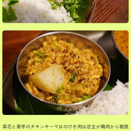
菜花と菊芋のチキンキーマはのひき肉は店主が鶏肉から粗挽