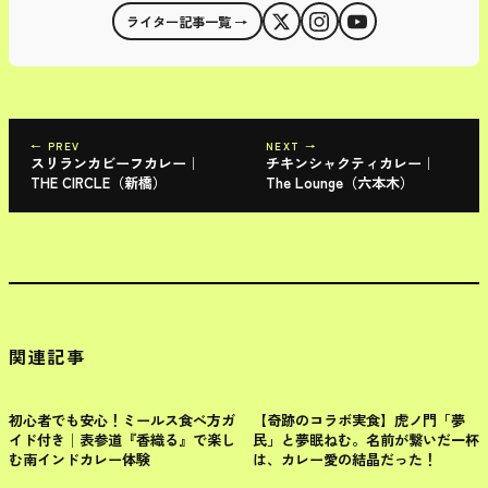
ライター記事一覧 →
← PREV
NEXT →
スリランカビーフカレー｜
チキンシャクティカレー｜
THE CIRCLE（新橋）
The Lounge（六本木）
関連記事
港区
港区
初心者でも安心！ミールス食べ方ガ
【奇跡のコラボ実食】虎ノ門「夢
イド付き│表参道『香織る』で楽し
民」と夢眠ねむ。名前が繋いだ一杯
む南インドカレー体験
は、カレー愛の結晶だった！