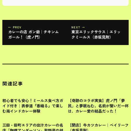
← PREV
NEXT →
カレーの店 ガン爺｜チキンム
東京エリックサウス｜エリッ
ガール！（虎ノ門）
クミールス（赤坂見附）
関連記事
港区
港区
初心者でも安心！ミールス食べ方ガ
【奇跡のコラボ実食】虎ノ門「夢
イド付き│表参道『香織る』で楽し
民」と夢眠ねむ。名前が繋いだ一杯
む南インドカレー体験
は、カレー愛の結晶だった！
港区
港区
三田・田町エリアの出汁カレーの名
【閉店】牛カツカレー｜ベイリーフ
店「咖哩アンダーソン」秋野菜の胡
（赤坂見附）