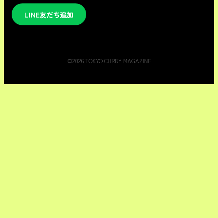
LINE友だち追加
©
2026
TOKYO CURRY MAGAZINE