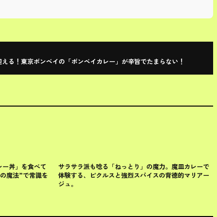
迎える！東京ボンベイの「ボンベイカレー」が辛旨でたまらない！
目黒区
レー丼」を食べて
サラサラ派も唸る「ねっとり」の魔力。魔皿カレーで
の魔法”で常識を
体験する、ピクルスと強烈スパイスの背徳的マリアー
ジュ。