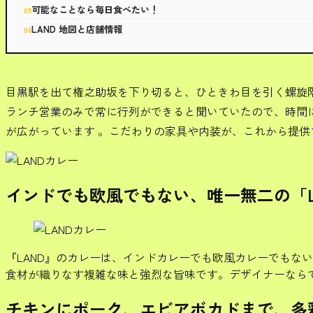
可能なことなら毎日食べたい！
LAND 地図と店舗情報
目黒駅を出て権之助坂を下り切ると、ひときわ目を引く螺旋階
ランチ営業のみで常に行列ができると聞いていたので、時間
が広がっています 。こだわりの家具や内装が、これから提
インドでも欧風でもない、唯一無二の「L
『LAND』のカレーは、インドカレーでも欧風カレーでもな
食材が織りなす複雑な味と強烈な旨味です。デザイナーなら
チキンにポーク、エビアボカドまで、多