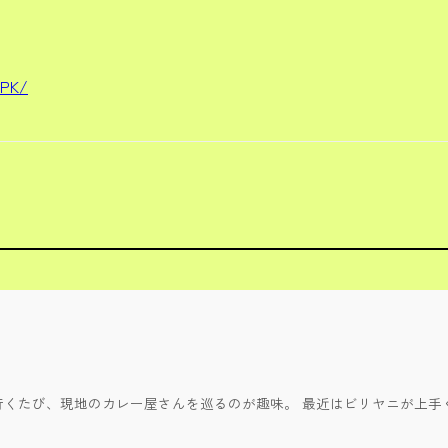
oPK/
行くたび、現地のカレー屋さんを巡るのが趣味。 最近はビリヤニが上手