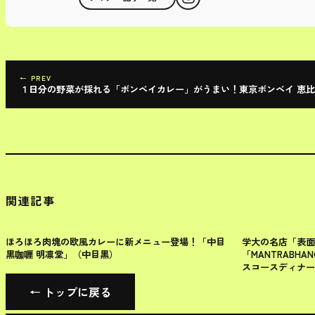
← PREV
１日分の野菜が採れる「ボンベイカレー」がうまい！東京ボンベイ 恵
関連記事
目黒区
目黒区
ほろほろ肉塊の欧風カレーに新メニュー登場！「中目
学大の名店「表面
黒咖喱 明凛堂」（中目黒）
「MANTRABH
スコースディナー
← トップに戻る