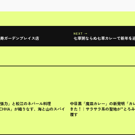
NEXT →
比寿ガーデンプレイス店
七草粥ならぬ七草カレーで新年を
目黒区
張力」と松江のネパール料理
中目黒「魔皿カレー」の新発明「カ
ANCHHA」が織りなす、海と山のスパイ
きた！｜サラサラ系の聖地が”とろみ
覆す