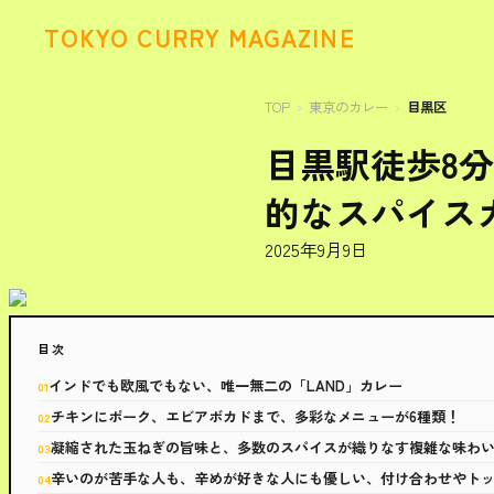
TOKYO CURRY MAGAZINE
TOP
東京のカレー
目黒区
目黒駅徒歩8分
的なスパイス
2025年9月9日
目次
インドでも欧風でもない、唯一無二の「LAND」カレー
チキンにポーク、エビアボカドまで、多彩なメニューが6種類！
凝縮された玉ねぎの旨味と、多数のスパイスが織りなす複雑な味わ
辛いのが苦手な人も、辛めが好きな人にも優しい、付け合わせやト