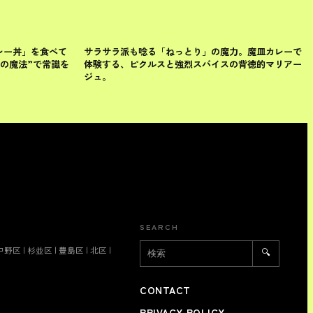
目黒区
レー丼」を食べて
サラサラ派も唸る「ねっとり」の魔力。魔皿カレーで
の魔法”で常識を
体験する、ピクルスと強烈スパイスの背徳的マリアー
ジュ。
SEARCH
中野区
|
杉並区
|
豊島区
|
北区
|
🔍
CONTACT
PRIVACY POLICY