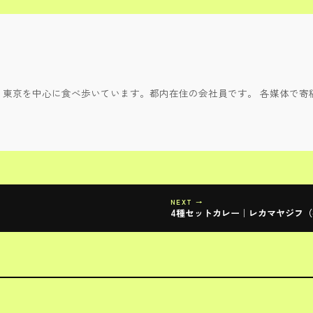
 東京を中心に食べ歩いています。都内在住の会社員です。 各媒体で寄
NEXT →
4種セットカレー｜レカマヤジフ（