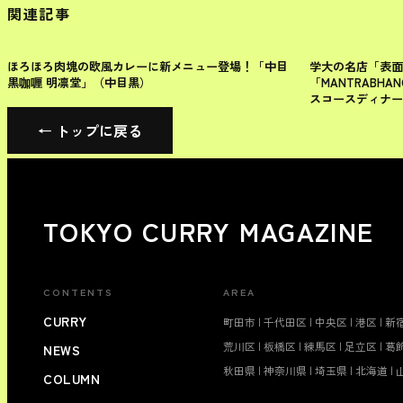
関連記事
目黒区
目黒区
ほろほろ肉塊の欧風カレーに新メニュー登場！「中目
学大の名店「表面
黒咖喱 明凛堂」（中目黒）
「MANTRABH
スコースディナー
← トップに戻る
TOKYO CURRY MAGAZINE
CONTENTS
AREA
CURRY
町田市
|
千代田区
|
中央区
|
港区
|
新
荒川区
|
板橋区
|
練馬区
|
足立区
|
葛
NEWS
秋田県
|
神奈川県
|
埼玉県
|
北海道
|
COLUMN