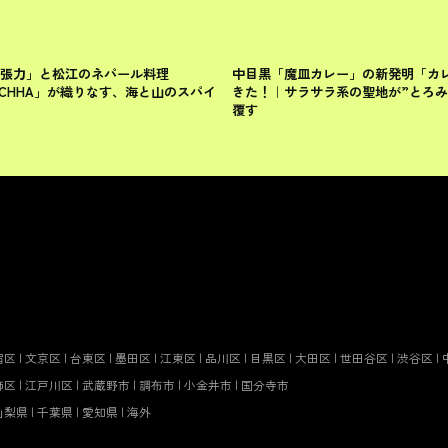
目黒区
張力」と松江のネパール料理
中目黒「魔皿カレー」の新発明「カ
ANCHHA」が織りなす、海と山のスパイ
きた！｜サラサラ系の聖地が”とろみ
覆す
宿区
|
文京区
|
台東区
|
墨田区
|
江東区
|
品川区
|
目黒区
|
大田区
|
世田谷区
|
渋谷区
|
飾区
|
江戸川区
|
武蔵野市
|
調布市
|
小金井市
|
国分寺市
山梨県
|
千葉県
|
愛知県
|
海外