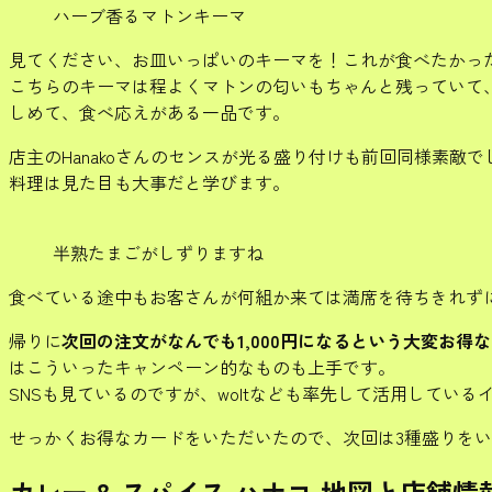
ハーブ香るマトンキーマ
見てください、お皿いっぱいのキーマを！これが食べたかっ
こちらのキーマは程よくマトンの匂いもちゃんと残っていて
しめて、食べ応えがある一品です。
店主のHanakoさんのセンスが光る盛り付けも前回同様素敵で
料理は見た目も大事だと学びます。
半熟たまごがしずりますね
食べている途中もお客さんが何組か来ては満席を待ちきれず
帰りに
次回の注文がなんでも1,000円になるという大変お得
はこういったキャンペーン的なものも上手です。
SNSも見ているのですが、woltなども率先して活用している
せっかくお得なカードをいただいたので、次回は3種盛りを
カレー & スパイス ハナコ 地図と店舗情