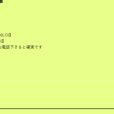
0LO)】
O)】
お電話下さると確実です