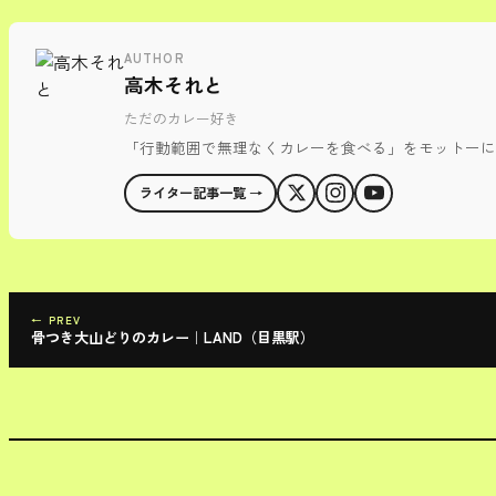
AUTHOR
高木それと
ただのカレー好き
「行動範囲で無理なくカレーを食べる」をモットーに
ライター記事一覧 →
← PREV
骨つき大山どりのカレー｜LAND（目黒駅）