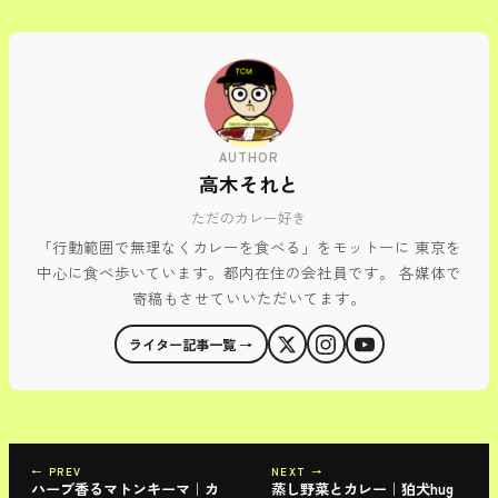
AUTHOR
高木それと
ただのカレー好き
「行動範囲で無理なくカレーを食べる」をモットーに 東京を
中心に食べ歩いています。都内在住の会社員です。 各媒体で
寄稿もさせていいただいてます。
ライター記事一覧 →
← PREV
NEXT →
ハーブ香るマトンキーマ｜カ
蒸し野菜とカレー｜狛犬hug