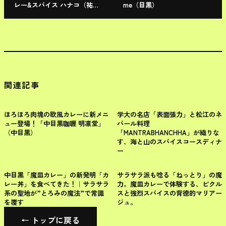
レー&スパイス ハナコ（祐天
me（目黒）
寺）
関連記事
目黒区
目黒区
ほろほろ肉塊の欧風カレーに新メニ
学大の名店「表面張力」と松江のネ
ュー登場！「中目黒咖喱 明凛堂」
パール料理
（中目黒）
「MANTRABHANCHHA」が織りな
す、海と山のスパイスコースディナ
ー
目黒区
目黒区
中目黒「魔皿カレー」の新発明「カ
サラサラ派も唸る「ねっとり」の魔
レー丼」を食べてきた！｜サラサラ
力。魔皿カレーで体験する、ピクル
系の聖地が”とろみの魔法”で常識
スと強烈スパイスの背徳的マリアー
を覆す
ジュ。
← トップに戻る