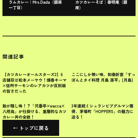
ラムカレー｜Mrs.Dada（銀座
カツカレーそば｜泰明庵（銀
一丁目）
座）
関連記事
長野県
中央区
【カツカレーオールスターズ2】6
ここにしか無い味、和泰折衷「すっ
店舗目は松本メーヤウ！燻香キーマ
ぽんとタイ料理 月島 源平」(月島)
×信州サーモンのレアカツが反則級
の旨さだった
中央区
中央区
飴が隠し味！？「弐番亭×wacca×
3年連続ミシュランビブグルマン獲
八咫烏」が仕掛ける、重層的なカツ
得、茅場町「HOPPERS」の魅力に
カレー丼の全貌！
迫る！
← トップに戻る