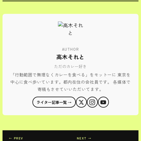
AUTHOR
高木それと
ただのカレー好き
「行動範囲で無理なくカレーを食べる」をモットーに 東京を
中心に食べ歩いています。都内在住の会社員です。 各媒体で
寄稿もさせていいただいてます。
ライター記事一覧 →
← PREV
NEXT →