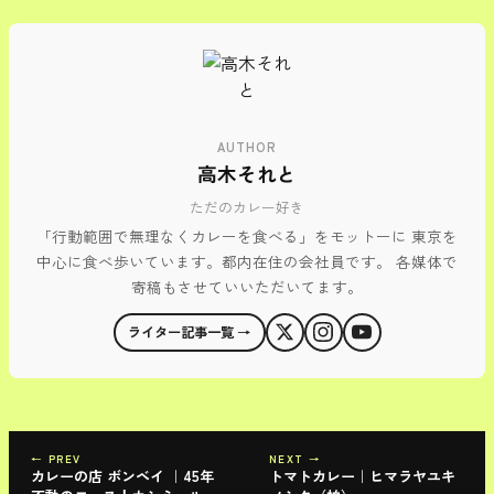
AUTHOR
高木それと
ただのカレー好き
「行動範囲で無理なくカレーを食べる」をモットーに 東京を
中心に食べ歩いています。都内在住の会社員です。 各媒体で
寄稿もさせていいただいてます。
ライター記事一覧 →
← PREV
NEXT →
カレーの店 ボンベイ ｜45年
トマトカレー｜ヒマラヤユキ