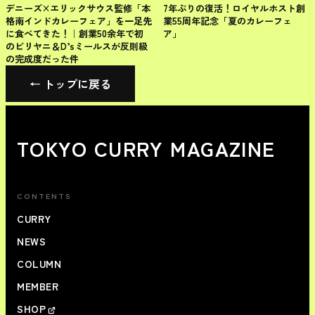
チェーン店
チェーン店
デニーズ×エリックサウス監修「本
7年ぶりの復活！ロイヤルホスト創
格南インドカレーフェア」を一足先
業55周年記念「夏のカレーフェ
に食べてきた！｜創業50余年で初
ア」
のビリヤニ＆D’sミールスが反則級
の完成度だった件
← トップに戻る
TOKYO CURRY MAGAZINE
CONTENTS
CURRY
NEWS
COLUMN
MEMBER
SHOP