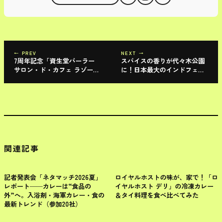
← PREV
NEXT →
7周年記念「資生堂パーラー
スパイスの香りが代々木公園
サロン・ド・カフェ ラゾーナ
に！日本最大のインドフェス
川崎店」“飛騨牛”キーマカレ
「ナマステインディア」で五
ー限定発売！
感を解き放つ週末。
関連記事
イベントレポート
レトルト
記者発表会「ネタマッチ2026夏」
ロイヤルホストの味が、家で！「ロ
レポート──カレーは“食品の
イヤルホスト デリ」の冷凍カレー
外”へ。入浴剤・海軍カレー・食の
＆タイ料理を食べ比べてみた
最新トレンド（参加20社）