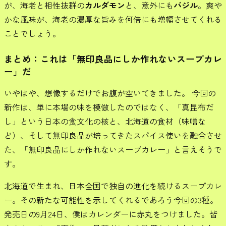
が、海老と相性抜群の
カルダモン
と、意外にも
バジル
。爽や
かな風味が、海老の濃厚な旨みを何倍にも増幅させてくれる
ことでしょう。
まとめ：これは「無印良品にしか作れないスープカレ
ー」だ
いやはや、想像するだけでお腹が空いてきました。 今回の
新作は、単に本場の味を模倣したのではなく、「真昆布だ
し」という日本の食文化の核と、北海道の食材（味噌な
ど）、そして無印良品が培ってきたスパイス使いを融合させ
た、「無印良品にしか作れないスープカレー」と言えそうで
す。
北海道で生まれ、日本全国で独自の進化を続けるスープカレ
ー。その新たな可能性を示してくれるであろう今回の3種。
発売日の9月24日、僕はカレンダーに赤丸をつけました。皆