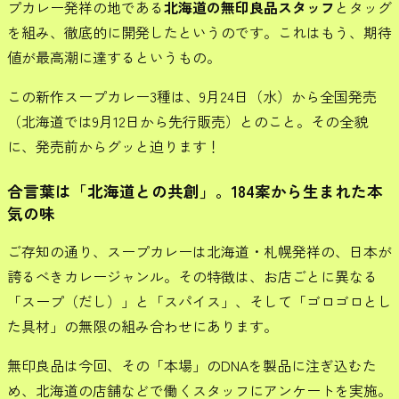
プカレー発祥の地である
北海道の無印良品スタッフ
とタッグ
を組み、徹底的に開発したというのです。これはもう、期待
値が最高潮に達するというもの。
この新作スープカレー3種は、9月24日（水）から全国発売
（北海道では9月12日から先行販売）とのこと。その全貌
に、発売前からグッと迫ります！
合言葉は「北海道との共創」。184案から生まれた本
気の味
ご存知の通り、スープカレーは北海道・札幌発祥の、日本が
誇るべきカレージャンル。その特徴は、お店ごとに異なる
「スープ（だし）」と「スパイス」、そして「ゴロゴロとし
た具材」の無限の組み合わせにあります。
無印良品は今回、その「本場」のDNAを製品に注ぎ込むた
め、北海道の店舗などで働くスタッフにアンケートを実施。