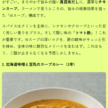
がすごい。まろやかで旨みの強い
真昆布だし
に、濃厚な
チキ
ンスープ
。ラーメンで言うところの、旨みの相乗効果を狙っ
た「Wスープ」構成です。
スパイスはクミンを主体に、シナモンやクローブといった甘
く芳しい香りをプラス。そして隠し味の
「トマト酢」
！これ
が重要です。Wスープの深いコクを、酢の酸味がキュッと引
き締め、全体の味に鮮烈なメリハリを生むはず。これはも
う、ご飯が止まらなくなる予感しかしません。
2. 北海道味噌と豆乳のスープカレー（2辛）