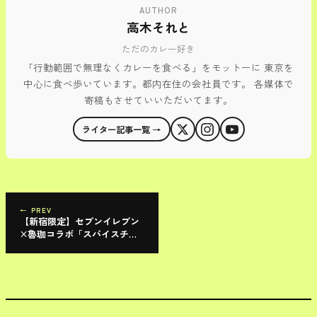
AUTHOR
高木それと
ただのカレー好き
「行動範囲で無理なくカレーを食べる」をモットーに 東京を
中心に食べ歩いています。都内在住の会社員です。 各媒体で
寄稿もさせていいただいてます。
ライター記事一覧 →
← PREV
【新宿限定】セブンイレブン
×魯珈コラボ「スパイスチキ
ンカレーパン」