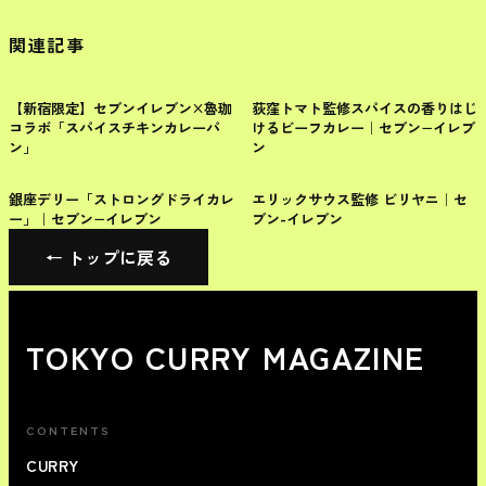
関連記事
コンビニ
コンビニ
【新宿限定】セブンイレブン×魯珈
荻窪トマト監修スパイスの香りはじ
コラボ「スパイスチキンカレーパ
けるビーフカレー｜セブン−イレブ
ン」
ン
コンビニ
コンビニ
銀座デリー「ストロングドライカレ
エリックサウス監修 ビリヤニ｜セ
ー」｜セブン−イレブン
ブン-イレブン
← トップに戻る
TOKYO CURRY MAGAZINE
CONTENTS
CURRY